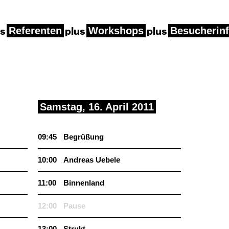
Referenten
Workshops
Besucherin
Sam­stag, 16. April 2011
09:45
Begrüßung
10:00
Andreas Uebele
11:00
Bin­nen­land
12:00
Pause
13:00
Strukt