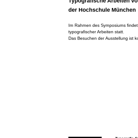
Typografis­che Arbeiten vo
der Hochschule München
Im Rah­men des Sym­po­siums findet 
typografis­cher Arbeiten statt.
Das Besuchen der Ausstel­lung ist k