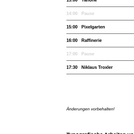
14:00
Pause
15:00
Pix­el­gar­ten
16:00
Raf­finerie
17:00
Pause
17:30
Niklaus Trox­ler
Änderun­gen vorbehalten!