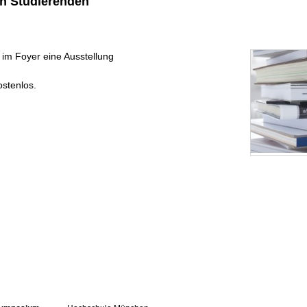
n Studieren­den
im Foyer eine Ausstel­lung
ostenlos.