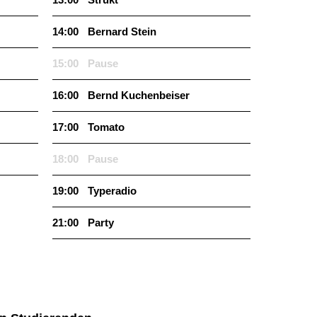
14:00
Bernard Stein
15:00
Pause
16:00
Bernd Kuchen­beiser
17:00
Tomato
18:00
Pause
19:00
Type­r­a­dio
21:00
Party