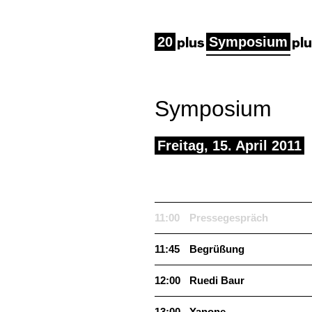
20
Symposium
Symposium
Fre­itag, 15. April 2011
11:00
Pressege­spräch
11:45
Begrüßung
12:00
Ruedi Baur
13:00
Yanone